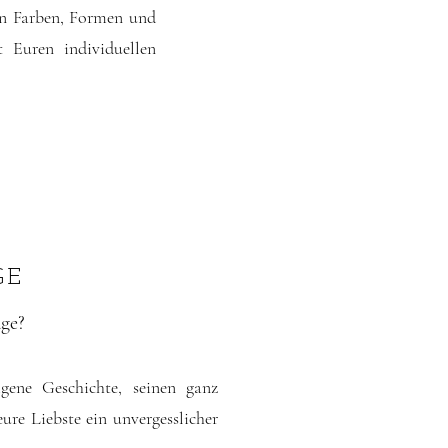
en Farben, Formen und
t Euren individuellen
GE
age?
igene Geschichte, seinen ganz
re Liebste ein unvergesslicher