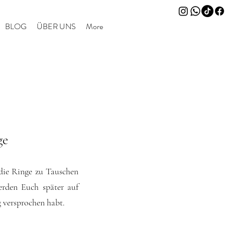
BLOG
ÜBER UNS
More
ge
die Ringe zu Tauschen
erden Euch später auf
g versprochen habt.